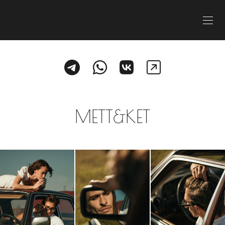
METT&KET