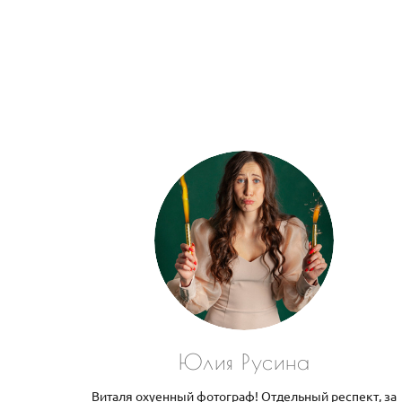
Юлия Русина
Виталя охуенный фотограф! Отдельный респект, за