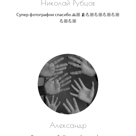
Николай Рубцов
Супер фотографии спасибо 🙏🏼 🫂💪🏼💪🏼💪🏼💪🏼
💪🏼💪🏼
Александр