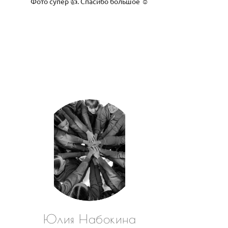
Фото супер 👍. Спасибо большое ☺️
Юлия Набокина